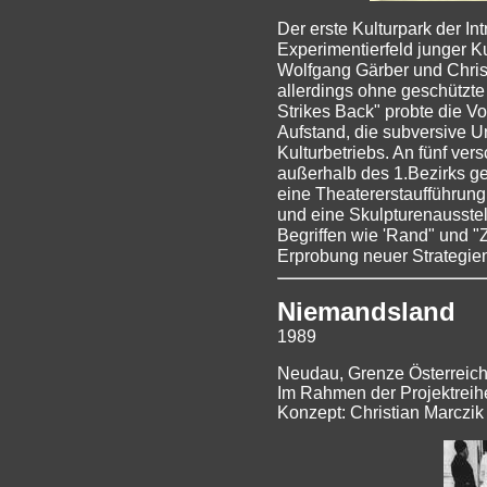
Der erste Kulturpark der In
Experimentierfeld junger K
Wolfgang Gärber und Christ
allerdings ohne geschützt
Strikes Back" probte die Vo
Aufstand, die subversive U
Kulturbetriebs. An fünf ver
außerhalb des 1.Bezirks g
eine Theatererstaufführung,
und eine Skulpturenausstel
Begriffen wie 'Rand" und "
Erprobung neuer Strategien
Niemandsland
1989
Neudau, Grenze Österreic
Im Rahmen der Projektreihe 
Konzept: Christian Marczik