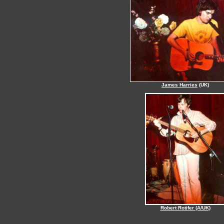
James Harries
(UK)
Robert Rotifer (A/UK)