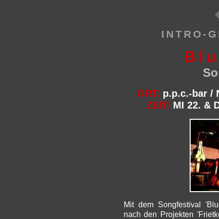
INTRO-G
Bl
So
ORT:
p.p.c.-bar /
ZEIT:
MI 22. & 
Mit dem Songfestival 'Blu
nach den Projekten 'Frietk