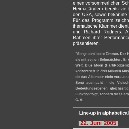
einen vorsommerlichen Sch
Heimatländern bereits vie
den USA, sowie bekannte V
Für das Programm zeichnet
thematische Klammer dient
und Richard Rodgers. Al
Rahmen ihrer Performance
präsentieren.
"Songs sind leere Zimmer. Der Hör
sie mit seinen Sehnsüchten. Er ö
Welt. Blue Moon (Hart/Rodgers
konzentriert in drei Minuten Mu
die das Alleinsein nicht vorauss
Song ausmacht - die Vielschi
Bedeutungsebenen, gleichzeitig
Funktion folgt, sondern diese er
G. A.
Line-up
in
alphabetical
22. Juni 2005