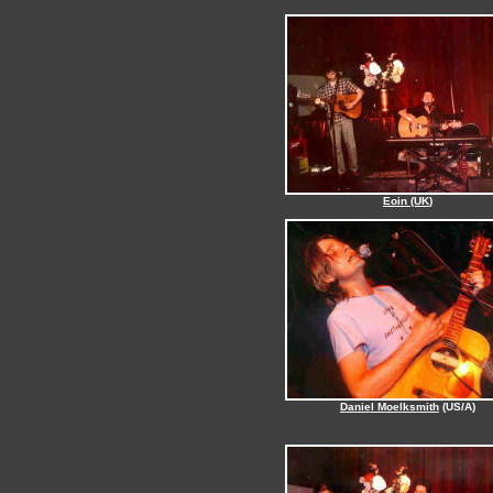
Eoin (UK
)
Daniel Moelksmith
(US/A)