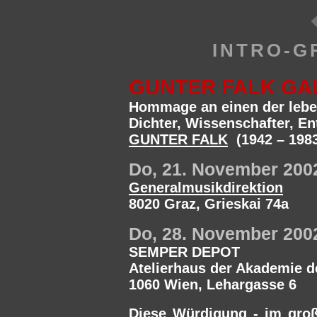
INTRO-G
GUNTER FALK GA
Hommage an einen der leben
Dichter, Wissenschafter, En
GUNTER FALK
(1942 – 198
Do, 21. November 2002
Generalmusikdirektion
8020 Graz, Grieskai 74a
Do, 28. November 2002
SEMPER DEPOT
Atelierhaus der Akademie d
1060 Wien, Lehargasse 6
Diese Würdigung - im große