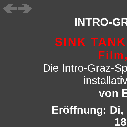
INTRO-G
SINK TANK
Film
Die
Intro-Graz-Sp
installat
von E
Eröffnung: Di,
18