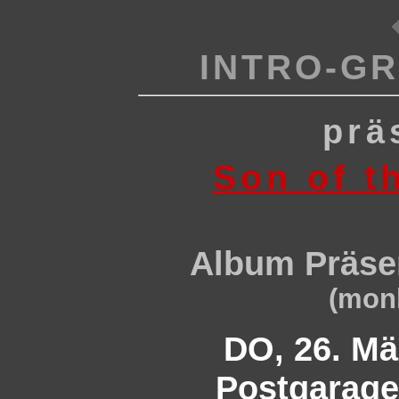
INTRO-GR
prä
Son of t
Album Präse
(mon
DO, 26. Mä
Postgarage