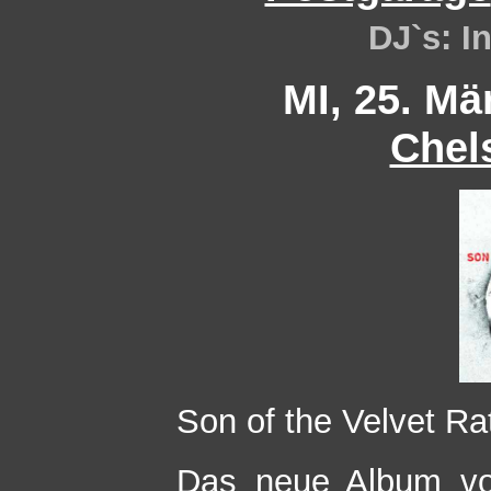
DJ`s: I
MI, 25. Mä
Chel
Son of the Velvet Ra
Das neue Album vo